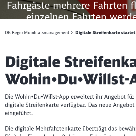
Fahrgäste mehrere Fahrten fl
einzelnen Fahrten werden
aktiviert. Bereits genutz
DB Regio Mobilitätsmanagement
Digitale Streifenkarte starte
Überblick über verbleiben
Streifenkarte bieten wi
Artikel:
Digitale Streifenka
Möglichkeit, den Nahver
Wohin•Du•Willst-Teams. „Da
Wohin•Du•Willst-
andere Verbünde oder Gem
Verbundtarif Donauwald (
Die Wohin•Du•Willst-App erweitert ihr Angebot für 
digitale Streifenkarte verfügbar. Das neue Angebo
für ihre Fahrgäste: „Ticketk
eingeführt.
wir früh den digitalen Weg e
Die digitale Mehrfahrtenkarte überträgt das bewährt
Mehrfachfahrkarte. Einfach 