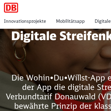
Innovationsprojekte
Mobilitätsapp
Digitale
Digitale Streifenk
Digitale Streifen
Die Wohin•Du•Willst-App er
der App die digitale Str
Verbundtarif Donauwald (VDW
bewährte Prinzip der klass