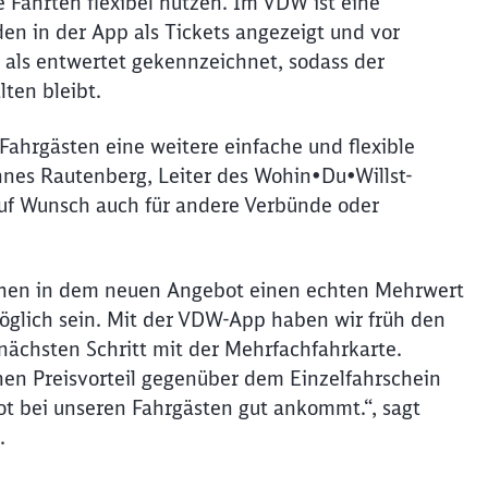
 Fahrten flexibel nutzen. Im VDW ist eine
hein mitnehmen. Wir sind übe
Abbrechen
Weiter
den in der App als Tickets angezeigt und vor
 gut ankommt.“, sagt Martina
nd als entwertet gekennzeichnet, sodass der
ten bleibt.
nauwald (VDW). Stand: Mai 2
 Fahrgästen eine weitere einfache und flexible
nnes Rautenberg, Leiter des Wohin•Du•Willst-
uf Wunsch auch für andere Verbünde oder
ehen in dem neuen Angebot einen echten Mehrwert
 möglich sein. Mit der VDW-App haben wir früh den
nächsten Schritt mit der Mehrfachfahrkarte.
nen Preisvorteil gegenüber dem Einzelfahrschein
t bei unseren Fahrgästen gut ankommt.“, sagt
.