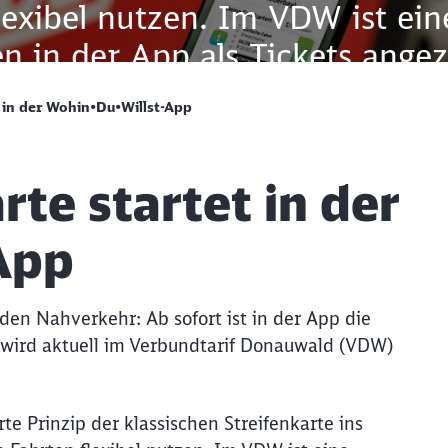
exibel nutzen. Im VDW ist eine
 in der App als Tickets angez
te Fahrten sind als entwertet 
t in der Wohin•Du•Willst-App
de Fahrten jederzeit erhalten 
r unseren Fahrgästen eine weite
rte startet in der
kehr zu nutzen“, sagt Johanne
s Feature ist nun vorhanden u
App
einden umgesetzt werden“, b
VDW) sehen in dem neuen Ange
den Nahverkehr: Ab sofort ist in der App die
t wird aktuell im Verbundtarif Donauwald (VDW)
auf soll so einfach wie möglic
Schl
ingeschlagen – jetzt gehen wir
Möchten Sie zu
weitergeleitet werden?
e Prinzip der klassischen Streifenkarte ins
klicken, einsteigen und dabei 