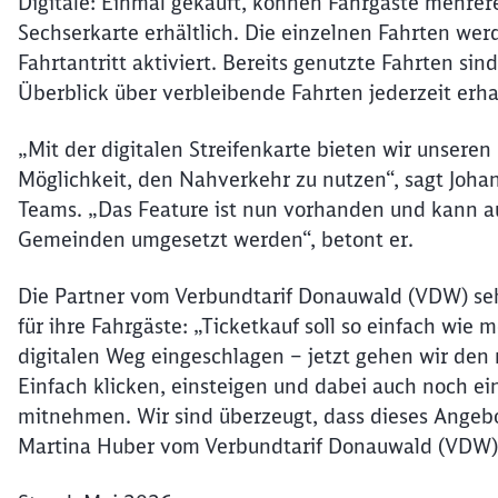
Digitale: Einmal gekauft, können Fahrgäste mehrere
gegenüber dem Einzelfahrsc
Sechserkarte erhältlich. Die einzelnen Fahrten wer
bei unseren Fahrgästen
Fahrtantritt aktiviert. Bereits genutzte Fahrten si
Überblick über verbleibende Fahrten jederzeit erhal
Do
„Mit der digitalen Streifenkarte bieten wir unseren
Möglichkeit, den Nahverkehr zu nutzen“, sagt Joha
Teams. „Das Feature ist nun vorhanden und kann a
Gemeinden umgesetzt werden“, betont er.
Die Partner vom Verbundtarif Donauwald (VDW) s
für ihre Fahrgäste: „Ticketkauf soll so einfach wie
digitalen Weg eingeschlagen – jetzt gehen wir den 
Einfach klicken, einsteigen und dabei auch noch ei
mitnehmen. Wir sind überzeugt, dass dieses Angebo
Martina Huber vom Verbundtarif Donauwald (VDW)