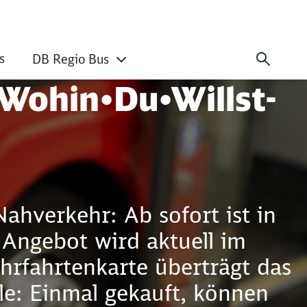
s
DB Regio Bus
 Wohin•Du•Willst-Ap
r Wohin•Du•Willst-
ahverkehr: Ab sofort ist in
e Angebot wird aktuell im
hrfahrtenkarte überträgt das
ale: Einmal gekauft, können